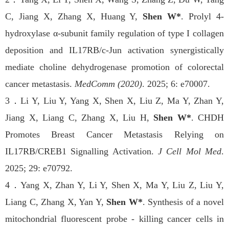
C, Jiang X, Zhang X, Huang Y,
Shen W*
. Prolyl 4-
hydroxylase α-subunit family regulation of type I collagen
deposition and IL17RB/c-Jun activation synergistically
mediate choline dehydrogenase promotion of colorectal
cancer metastasis.
MedComm (2020)
. 2025; 6: e70007.
3
．
Li Y, Liu Y, Yang X, Shen X, Liu Z, Ma Y, Zhan Y,
Jiang X, Liang C, Zhang X, Liu H,
Shen W*
.
CHDH
Promotes Breast Cancer Metastasis Relying on
IL17RB/CREB1 Signalling Activation.
J Cell Mol Med
.
2025; 29: e70792.
4
．
Yang X, Zhan Y, Li Y, Shen X, Ma Y, Liu Z, Liu Y,
Liang C, Zhang X, Yan Y,
Shen W*
. Synthesis of a novel
mitochondrial fluorescent probe - killing cancer cells in