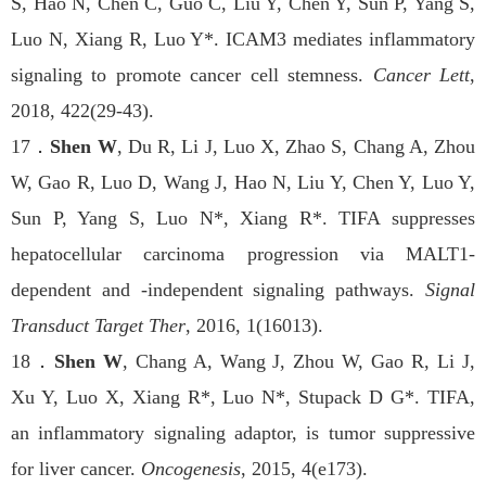
S, Hao N, Chen C, Guo C, Liu Y, Chen Y, Sun P, Yang S,
Luo N, Xiang R, Luo Y*. ICAM3 mediates inflammatory
signaling to promote cancer cell stemness.
Cancer Lett
,
2018, 422(29-43).
17
．
Shen W
, Du R, Li J, Luo X, Zhao S, Chang A, Zhou
W, Gao R, Luo D, Wang J, Hao N, Liu Y, Chen Y, Luo Y,
Sun P, Yang S, Luo N*, Xiang R*. TIFA suppresses
hepatocellular carcinoma progression via MALT1-
dependent and -independent signaling pathways.
Signal
Transduct Target Ther
, 2016, 1(16013).
18
．
Shen W
, Chang A, Wang J, Zhou W, Gao R, Li J,
Xu Y, Luo X, Xiang R*, Luo N*, Stupack D G*. TIFA,
an inflammatory signaling adaptor, is tumor suppressive
for liver cancer.
Oncogenesis
, 2015, 4(e173).