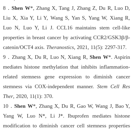
8
．
Shen W
*, Zhang X, Tang J, Zhang Z, Du R, Luo D,
Liu X, Xia Y, Li Y, Wang S, Yan S, Yang W, Xiang R,
Luo N, Luo Y, Li J. CCL16 maintains stem cell-like
properties in breast cancer by activating CCR2/GSK3β/β-
catenin/OCT4 axis.
Theranostics
, 2021, 11(5): 2297-317.
9
．
Zhang X, Du R, Luo N, Xiang R,
Shen W
*. Aspirin
mediates histone methylation that inhibits inflammation-
related stemness gene expression to diminish cancer
stemness via COX-independent manner.
Stem Cell Res
Ther
, 2020, 11(1): 370.
10
．
Shen W
*, Zhang X, Du R, Gao W, Wang J, Bao Y,
Yang W, Luo N*, Li J*. Ibuprofen mediates histone
modification to diminish cancer cell stemness properties