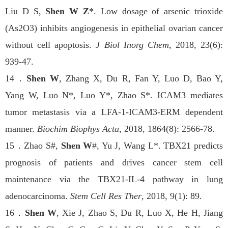
Liu D S,
Shen W Z
*. Low dosage of arsenic trioxide
(As2O3) inhibits angiogenesis in epithelial ovarian cancer
without cell apoptosis.
J Biol Inorg Chem
, 2018, 23(6):
939-47.
14
．
Shen W
, Zhang X, Du R, Fan Y, Luo D, Bao Y,
Yang W, Luo N*, Luo Y*, Zhao S*. ICAM3 mediates
tumor metastasis via a LFA-1-ICAM3-ERM dependent
manner.
Biochim Biophys Acta
, 2018, 1864(8): 2566-78.
15
．
Zhao S#,
Shen W
#, Yu J, Wang L*. TBX21 predicts
prognosis of patients and drives cancer stem cell
maintenance via the TBX21-IL-4 pathway in lung
adenocarcinoma.
Stem Cell Res Ther
, 2018, 9(1): 89.
16
．
Shen W
, Xie J, Zhao S, Du R, Luo X, He H, Jiang