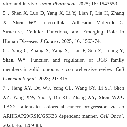
vitro and in vivo.
Front Pharmacol
. 2025; 16: 1543559.
5
．
Shen X, Luo D, Yang X, Li Y, Lian F, Liu H, Zhang
X,
Shen W*
. Intercellular Adhesion Molecule 3:
Structure, Cellular Functions, and Emerging Role in
Human Diseases.
J Cancer
. 2025; 16: 1563-74.
6
．
Yang C, Zhang X, Yang X, Lian F, Sun Z, Huang Y,
Shen W*
. Function and regulation of RGS family
members in solid tumours: a comprehensive review.
Cell
Commun Signal
. 2023; 21: 316.
7
．
Jiang XY, Du WF, Yang CL, Wang SY, Li YF, Shen
XZ, Yang XW, Yao J, Du RL, Zhang XY,
Shen WZ*
.
TBX21 attenuates colorectal cancer progression via an
ARHGAP29/RSK/GSK3β dependent manner.
Cell Oncol
.
2023; 46: 1269-83.