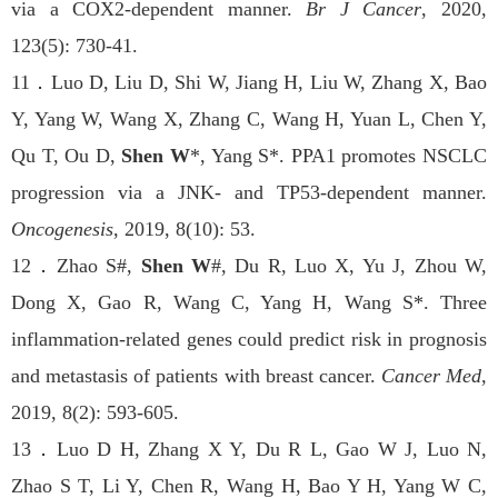
via a COX2-dependent manner.
Br J Cancer
, 2020,
123(5): 730-41.
11
．
Luo D, Liu D, Shi W, Jiang H, Liu W, Zhang X, Bao
Y, Yang W, Wang X, Zhang C, Wang H, Yuan L, Chen Y,
Qu T, Ou D,
Shen W
*, Yang S*. PPA1 promotes NSCLC
progression via a JNK- and TP53-dependent manner.
Oncogenesis
, 2019, 8(10): 53.
12
．
Zhao S#,
Shen W
#, Du R, Luo X, Yu J, Zhou W,
Dong X, Gao R, Wang C, Yang H, Wang S*. Three
inflammation-related genes could predict risk in prognosis
and metastasis of patients with breast cancer.
Cancer Med
,
2019, 8(2): 593-605.
13
．
Luo D H, Zhang X Y, Du R L, Gao W J, Luo N,
Zhao S T, Li Y, Chen R, Wang H, Bao Y H, Yang W C,